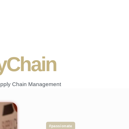
lyChain
Supply Chain Management
#passionate