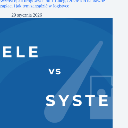
Wzrost opłat drogowych od 1 Lutego 2026: kto naprawdę
zapłaci i jak tym zarządzić w logistyce
29 stycznia 2026