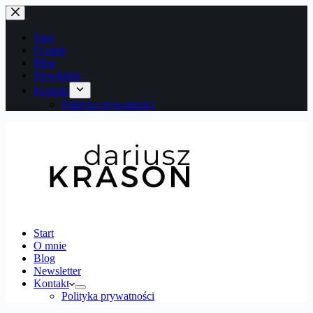
Przejdź
do
treści
Start
O mnie
Blog
Newsletter
Kontakt
Polityka prywatności
Start
O mnie
Blog
Newsletter
Kontakt
Polityka prywatności