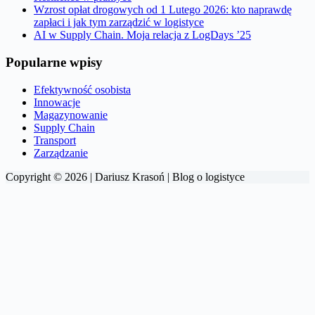
Wzrost opłat drogowych od 1 Lutego 2026: kto naprawdę
zapłaci i jak tym zarządzić w logistyce
AI w Supply Chain. Moja relacja z LogDays ’25
Popularne wpisy
Efektywność osobista
Innowacje
Magazynowanie
Supply Chain
Transport
Zarządzanie
Copyright © 2026 | Dariusz Krasoń | Blog o logistyce