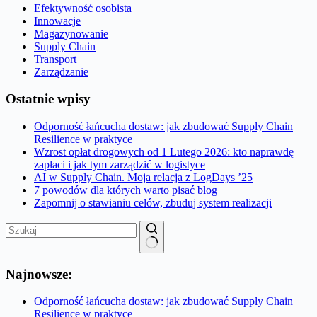
Efektywność osobista
Innowacje
Magazynowanie
Supply Chain
Transport
Zarządzanie
Ostatnie wpisy
Odporność łańcucha dostaw: jak zbudować Supply Chain
Resilience w praktyce
Wzrost opłat drogowych od 1 Lutego 2026: kto naprawdę
zapłaci i jak tym zarządzić w logistyce
AI w Supply Chain. Moja relacja z LogDays ’25
7 powodów dla których warto pisać blog
Zapomnij o stawianiu celów, zbuduj system realizacji
Brak
wyników
Najnowsze:
Odporność łańcucha dostaw: jak zbudować Supply Chain
Resilience w praktyce