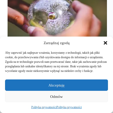
Zarządzaj zgodą
Najnowsze trendy w logistyce 2019, ciekawe
technologie w logistyce przewidywane zmiany.
Aby zapewnić jak najlepsze wrażenia, korzystamy z technologii, takich jak pliki
Nowy rok to czas planowania działań i aktywności
cookie, do przechowywania i/lub uzyskiwania dostępu do informacji o urządzeniu.
przynajmniej na kolejne 12 miesięcy. Zawsze w tym
Zgoda na te technologie pozwoli nam przetwarzać dane, takie jak zachowanie podczas
okresie pojawiają się również przewidywania i
przeglądania lub unikalne identyfikatory na tej stronie. Brak wyrażenia zgody lub
prognozy na temat tego, co nas czeka…
wycofanie zgody może niekorzystnie wpłynąć na niektóre cechy i funkcje.
Dariusz Krason
11 stycznia 2019
Akceptuję
Odmów
Polityka prywatności
Polityka prywatności
Copyright © 2026 | Dariusz Krasoń | Blog o logistyce