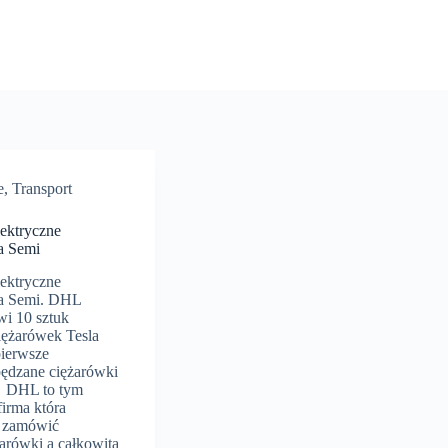
e
,
Transport
ektryczne
a Semi
ektryczne
la Semi. DHL
wi 10 sztuk
iężarówek Tesla
pierwsze
pędzane ciężarówki
. DHL to tym
irma która
e zamówić
żarówki a całkowita