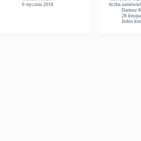
6 stycznia 2018
liczba zamówi
Dariusz 
28 listop
Jeden ko