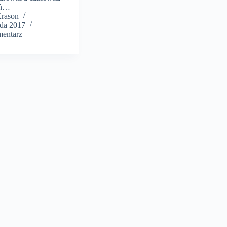
eń…
Krason
ada 2017
mentarz