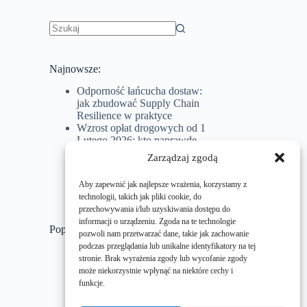
Najnowsze:
Odporność łańcucha dostaw:
jak zbudować Supply Chain
Resilience w praktyce
Wzrost opłat drogowych od 1
Lutego 2026: kto naprawdę
zapłaci i jak tym zarządzić w
Zarządzaj zgodą
logistyce
AI w Supply Chain. Moja
Aby zapewnić jak najlepsze wrażenia, korzystamy z
relacja z LogDays ’25
technologii, takich jak pliki cookie, do
przechowywania i/lub uzyskiwania dostępu do
informacji o urządzeniu. Zgoda na te technologie
Popularne wpisy
pozwoli nam przetwarzać dane, takie jak zachowanie
podczas przeglądania lub unikalne identyfikatory na tej
Efektywność osobista
stronie. Brak wyrażenia zgody lub wycofanie zgody
Innowacje
może niekorzystnie wpłynąć na niektóre cechy i
Magazynowanie
funkcje.
Supply Chain
Transport