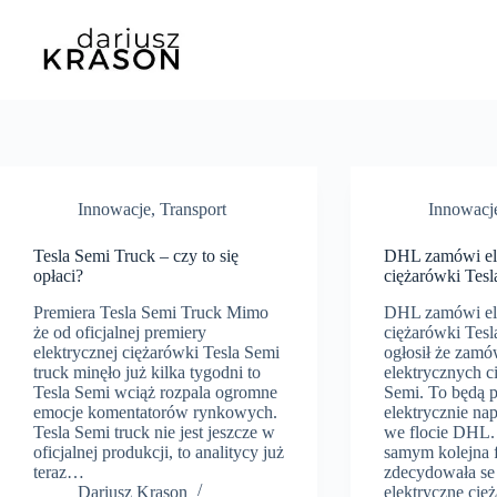
Innowacje
,
Transport
Innowacj
Tesla Semi Truck – czy to się
DHL zamówi el
opłaci?
ciężarówki Tesl
Premiera Tesla Semi Truck Mimo
DHL zamówi el
że od oficjalnej premiery
ciężarówki Tes
elektrycznej ciężarówki Tesla Semi
ogłosił że zamó
truck minęło już kilka tygodni to
elektrycznych c
Tesla Semi wciąż rozpala ogromne
Semi. To będą 
emocje komentatorów rynkowych.
elektrycznie na
Tesla Semi truck nie jest jeszcze w
we flocie DHL
oficjalnej produkcji, to analitycy już
samym kolejna f
teraz…
zdecydowała s
Dariusz Krason
elektryczne cię